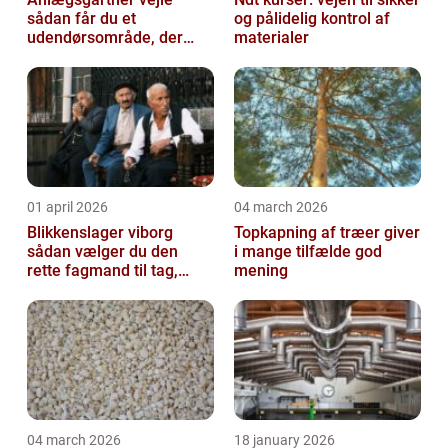
sådan får du et
og pålidelig kontrol af
udendørsområde, der
materialer
holder i mange år
01 april 2026
04 march 2026
Blikkenslager viborg
Topkapning af træer giver
sådan vælger du den
i mange tilfælde god
rette fagmand til tag,
mening
facade og vvs
04 march 2026
18 january 2026