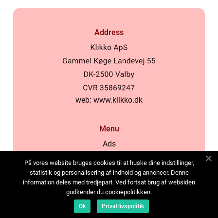
Address
web:
www.klikko.dk
Menu
Ads
About Us
På vores website bruges cookies til at huske dine indstillinger,
Cookies
statistik og personalisering af indhold og annoncer. Denne
information deles med tredjepart. Ved fortsat brug af websiden
Contact
godkender du cookiepolitikken.
Sitemap
Ok
Privatlivspolitik