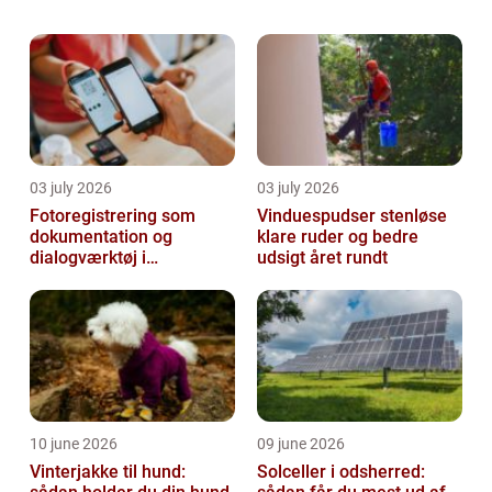
bedste æstetiske udseende, samtidig med at
du holder dig inden for dit budget. ...
03 july 2026
03 july 2026
Fotoregistrering som
Vinduespudser stenløse
dokumentation og
klare ruder og bedre
dialogværktøj i
udsigt året rundt
byggeprojekter
10 june 2026
09 june 2026
Vinterjakke til hund:
Solceller i odsherred: