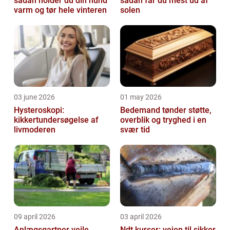
sådan holder du din hund
sådan får du mest ud af
varm og tør hele vinteren
solen
03 june 2026
01 may 2026
Hysteroskopi:
Bedemand tønder støtte,
kikkertundersøgelse af
overblik og tryghed i en
livmoderen
svær tid
09 april 2026
03 april 2026
Anlægsgartner vejle
Ndt kurser: vejen til sikker