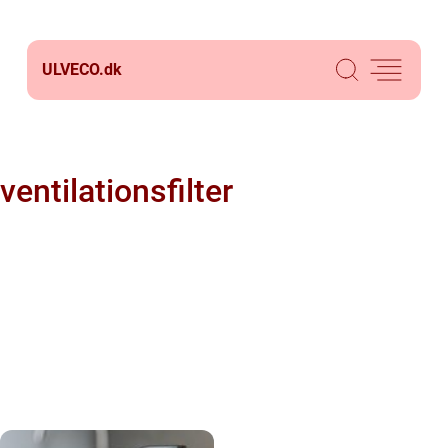
ULVECO.
dk
ventilationsfilter