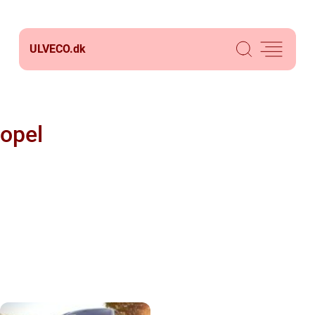
ULVECO.
dk
opel