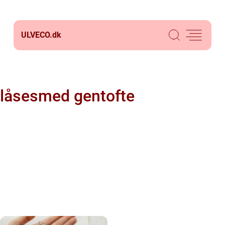
ULVECO.
dk
låsesmed gentofte