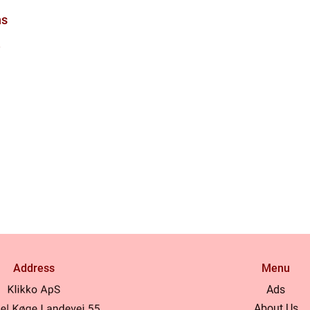
ns
Address
Menu
Ads
About Us