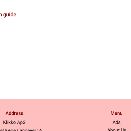
n guide
Address
Menu
Ads
About Us