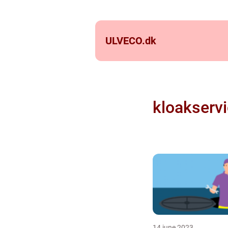
ULVECO.
dk
kloakserv
14 june 2023