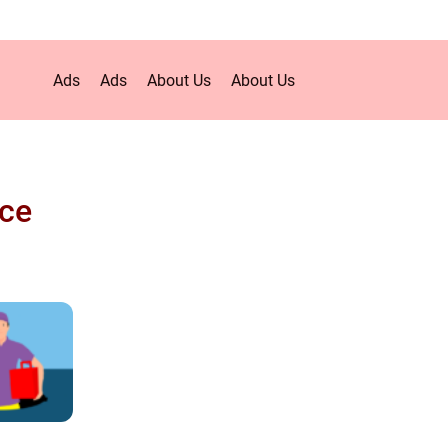
Ads
Ads
About Us
About Us
ice