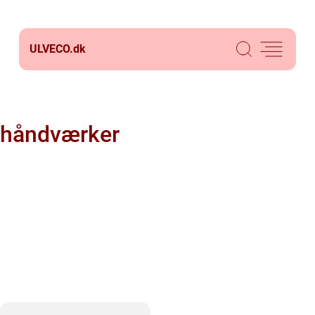
ULVECO.
dk
håndværker