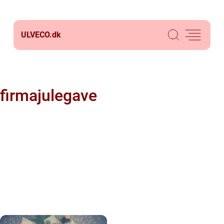
ULVECO.
dk
firmajulegave