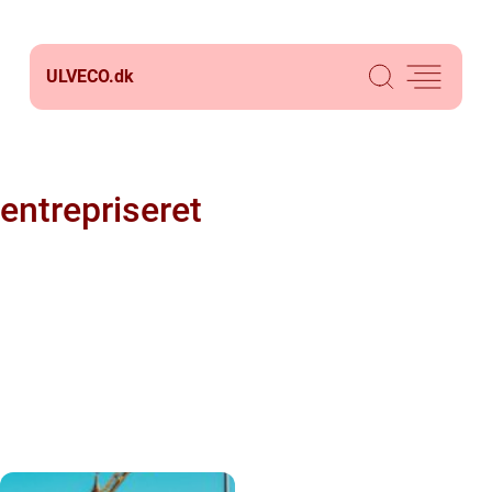
ULVECO.
dk
entrepriseret