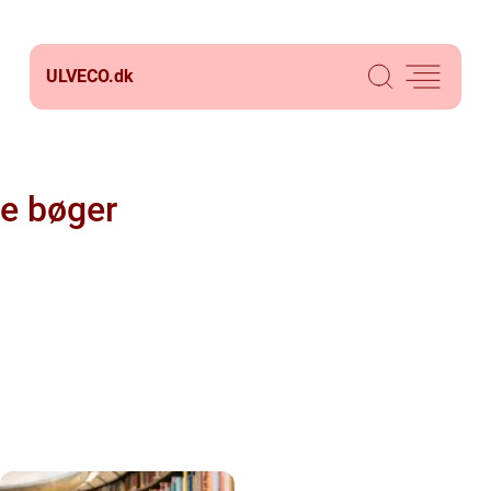
ULVECO.
dk
e bøger