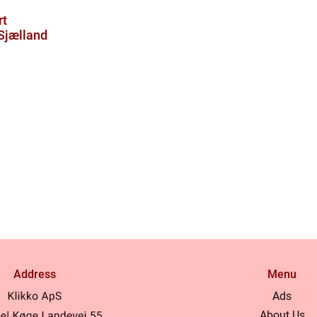
rt
Sjælland
Address
Menu
Ads
About Us