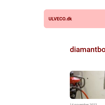
ULVECO.
dk
diamantbo
14 november 2022