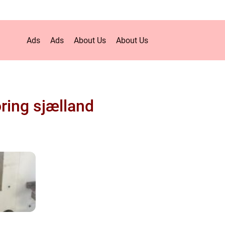
Ads
Ads
About Us
About Us
ring sjælland