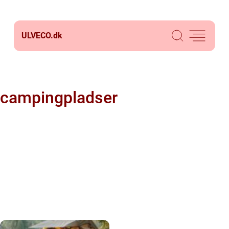
ULVECO.
dk
campingpladser