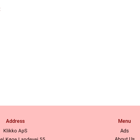
t
Address
Menu
Ads
About Us