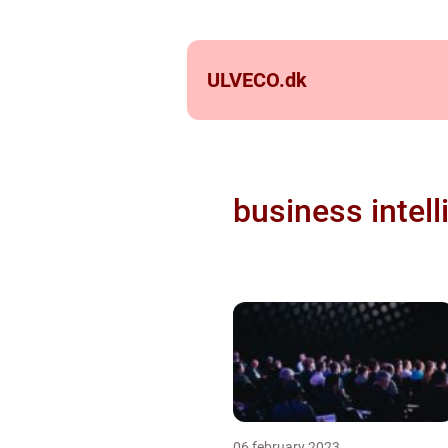
ULVECO.
dk
business intel
06 february 2023