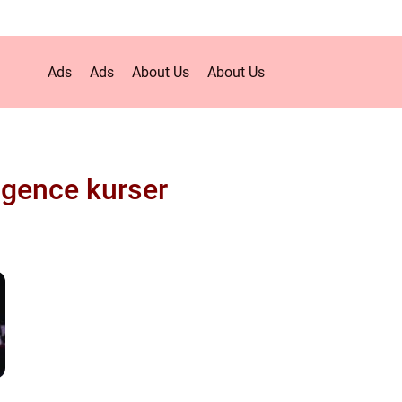
Ads
Ads
About Us
About Us
ligence kurser