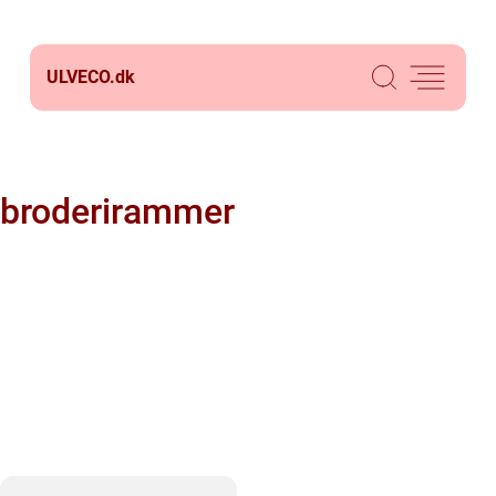
ULVECO.
dk
broderirammer