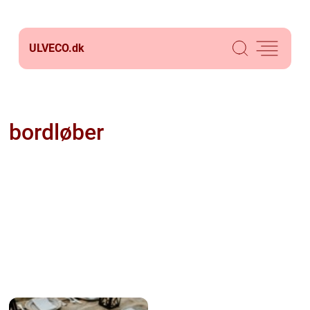
ULVECO.
dk
bordløber