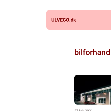
ULVECO.
dk
bilforhandl
27 july 2021