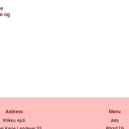
de
le og
Address
Menu
Ads
About Us