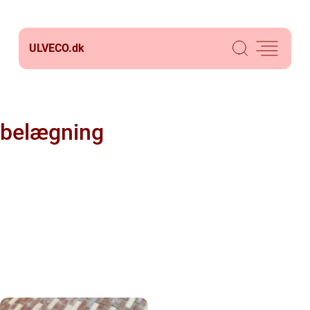
ULVECO.
dk
belægning